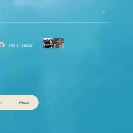
Iniciar sesión
p
Music