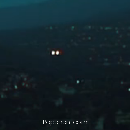
Popenent
.com