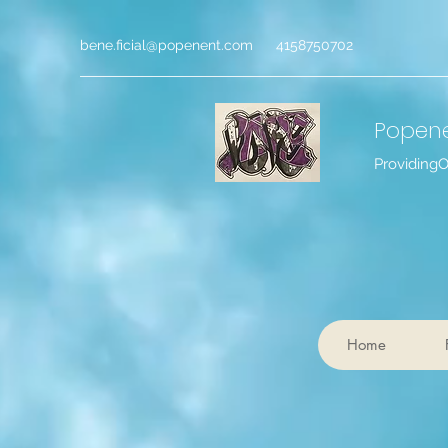
bene.ficial@popenent.com
4158750702
Popen
Providing
Home