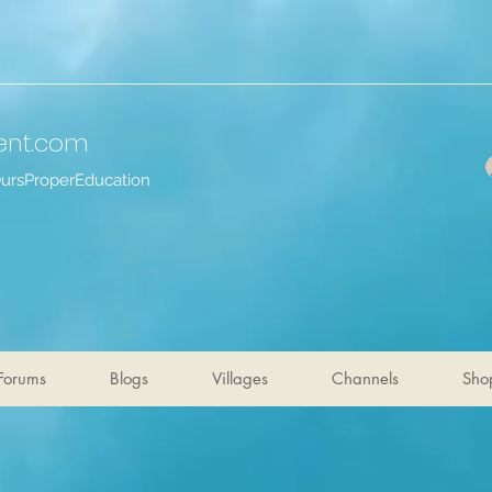
ent
.com
OursProperEducation
Forums
Blogs
Villages
Channels
Sho