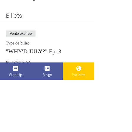
Billets
Vente expirée
Type de billet
"WHY'D JULY?" Ep. 3
Plus d'info
Prix
Sign Up
Blogs
For'ems
0,00 $US
Partager cet événement