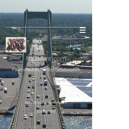
Popenent
.com
FournirNotreUne BonneÉducation
bene.ficial@popenent.com
4152401607