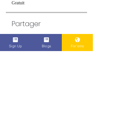
Gratuit
Partager
Sign Up
Blogs
For'ems
Rejoindre
Do Not Sell My Personal Information
Popenent
.com