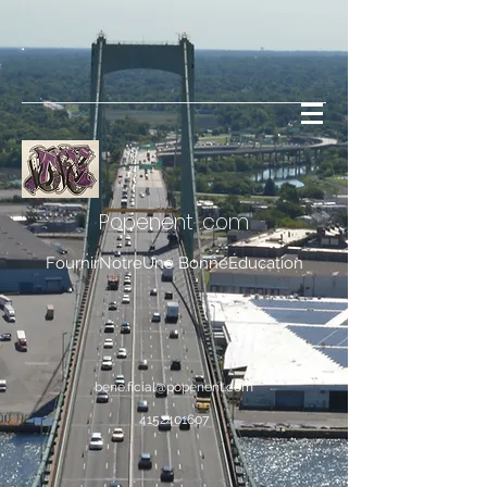
Popenent
.com
FournirNotreUne BonneÉducation
bene.ficial@popenent.com
4152401607