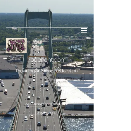
Popenent
.com
ProvidingOursProperEducation
bene.ficial@popenent.com
4158750702